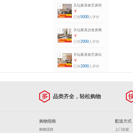
天坛家具铁艺床经
4
典单双人钢木铁床
￥
现代环保简约小户
5000
已有
人评价
型黑白色铁艺婚床
铁艺床（黑色）
天坛家具沙发床两
5
（不含床垫）
用经典可折叠布艺
￥
1.2*2.0m
沙发现代简约单人
2000
已有
人评价
沙发组合 沙发床 三
人位
天坛家具铁艺床白
6
色铁艺婚床经典简
￥
约奶油风双人床单
2000
已有
人评价
人床钢铁床工业风
芝士白床（不含床
垫） 1.8*2.0m单床
头
品类齐全，轻松购物
购物指南
配送方式
购物流程
上门自提