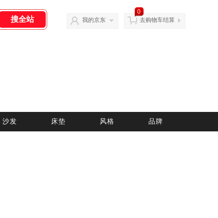
0
我的京东
去购物车结算
沙发
床垫
风格
品牌