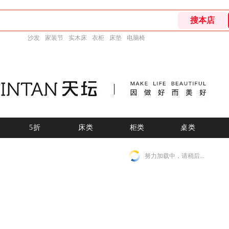
沙发
家装节
实木床
衣柜
床垫
电脑椅
5折
床类
柜类
桌类
努力加载中，请稍后...