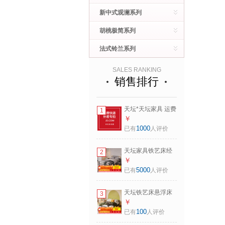
新中式观澜系列
胡桃极简系列
法式铃兰系列
SALES RANKING
销售排行
天坛*天坛家具 运费
1
邮费补差价专用链
￥
接 非请勿拍 单拍不
1000
已有
人评价
发货*
天坛家具铁艺床经
2
典单双人钢木铁床
￥
现代环保简约小户
5000
已有
人评价
型黑白色铁艺婚床
铁艺床（黑色）
天坛铁艺床悬浮床
3
（不含床垫）
简约无床头铁架床
￥
1.5*2.0m
现代主卧小户型婚
100
已有
人评价
床 悬浮床 1.5*2m