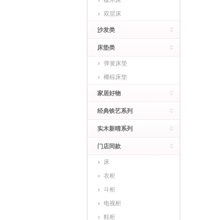
板木床
双层床
沙发类
床垫类
弹簧床垫
椰棕床垫
家居好物
经典铁艺系列
实木新晴系列
门店同款
床
衣柜
斗柜
电视柜
鞋柜