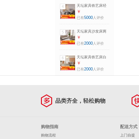
天坛家具铁艺床经
4
典单双人钢木铁床
￥
现代环保简约小户
5000
已有
人评价
型黑白色铁艺婚床
铁艺床（黑色）
天坛家具沙发床两
5
（不含床垫）
用经典可折叠布艺
￥
1.2*2.0m
沙发现代简约单人
2000
已有
人评价
沙发组合 沙发床 三
人位
天坛家具铁艺床白
6
色铁艺婚床经典简
￥
约奶油风双人床单
2000
已有
人评价
人床钢铁床工业风
芝士白床（不含床
垫） 1.8*2.0m单床
头
品类齐全，轻松购物
购物指南
配送方式
购物流程
上门自提