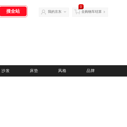
0
我的京东
去购物车结算
沙发
床垫
风格
品牌