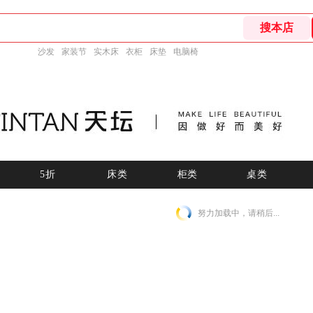
沙发
家装节
实木床
衣柜
床垫
电脑椅
5折
床类
柜类
桌类
努力加载中，请稍后...