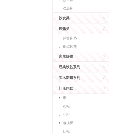
板木床
双层床
沙发类
床垫类
弹簧床垫
椰棕床垫
家居好物
经典铁艺系列
实木新晴系列
门店同款
床
衣柜
斗柜
电视柜
鞋柜