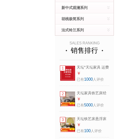
新中式观澜系列
胡桃极简系列
法式铃兰系列
SALES RANKING
销售排行
天坛*天坛家具 运费
1
邮费补差价专用链
￥
接 非请勿拍 单拍不
1000
已有
人评价
发货*
天坛家具铁艺床经
2
典单双人钢木铁床
￥
现代环保简约小户
5000
已有
人评价
型黑白色铁艺婚床
铁艺床（黑色）
天坛铁艺床悬浮床
3
（不含床垫）
简约无床头铁架床
￥
1.5*2.0m
现代主卧小户型婚
100
已有
人评价
床 悬浮床 1.5*2m